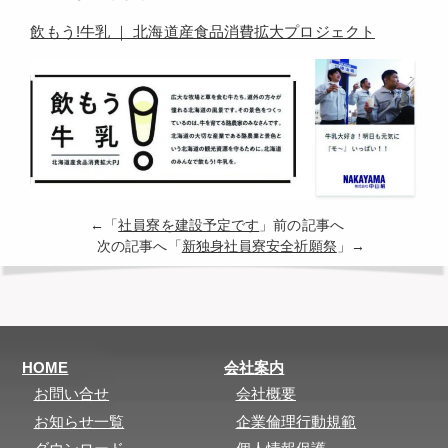
飲もう!牛乳 ｜ 北海道産食品消費拡大プロジェクト
←「
社員寮を建設予定です
」前の記事へ
次の記事へ「
新独身社員寮安全祈願祭
」→
HOME
会社案内
お問い合せ
会社概要
お知らせ一覧
企業倫理行動規範