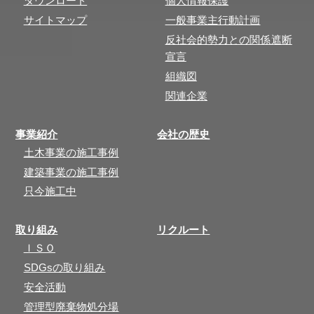
ダウンロード
個人情報保護
サイトマップ
一般事業主行動計画
反社会的勢力との関係遮断
宣言
組織図
関連企業
事業紹介
会社の歴史
土木事業の施工事例
建築事業の施工事例
只今施工中
取り組み
リクルート
ＩＳＯ
SDGsの取り組み
安全活動
管理型廃棄物処分場