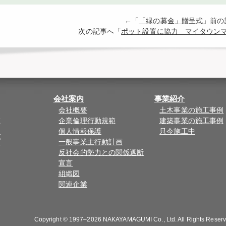
←「
「緑の募金」贈呈式
」前
次の記事へ「
ポット設置に協力 マイタウン
会社案内
事業紹介
会社概要
土木事業の施工事例
覧
企業倫理行動規範
建築事業の施工事例
ド
個人情報保護
只今施工中
プ
一般事業主行動計画
反社会的勢力との関係遮断
宣言
組織図
関連企業
Copyright © 1997–2026
NAKAYAMAGUMI Co., Ltd.
All Rights Reser