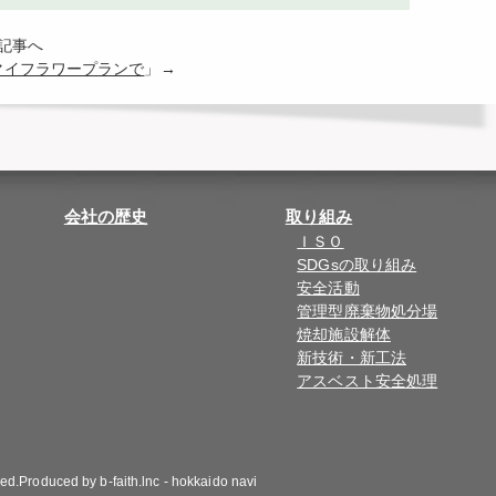
の記事へ
マイフラワープランで
」→
会社の歴史
取り組み
ＩＳＯ
SDGsの取り組み
安全活動
管理型廃棄物処分場
焼却施設解体
新技術・新工法
アスベスト安全処理
ved.Produced by
b-faith.lnc
-
hokkaido navi