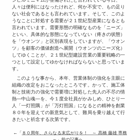
人々は便利にはなったけれど、何か不安で、もの足り
ない社会であるとも言われています。そして、このよ
うなことに対処する需要が２１世紀型産業になるとも
言われています。需要形態の明確なものを「ニーズ」
といい、具体的な形態になっていない（疼きの状態）
を「ウオンツ」と区別表現をしていますが、「ウオン
ツ」を顧客の価値創造へ展開（ウオンツのニーズ化）
してゆくことが、２１世紀型建設営業の重要戦略の一
つとして設定してゆかなければならないと思っていま
す。
このような事から、本年、営業体制の強化を主眼に
組織の改定をおこなったところです。かって、施工体
制と技術力の強化で需要増に対処した先人の不尽の情
熱―中山魂―を、今１度全社員がかみしめ、ひとり一
人「一灯照隅」が「万灯照国」になるとの精神を創業
８０年を迎えての新意気として、難局を乗り越えて行
きたいと祈念する次第です。
←「
８０周年、さらなる末広がりを！ ～ 髙橋 藤雄 専務
～
」前の記事へ