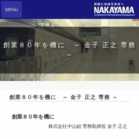
MENU
創業８０年を機に ～ 金子 正之 専務
～
創業８０年を機に ～ 金子 正之 専務 ～
創業８０年を機に
株式会社中山組 専務取締役 金子 正之