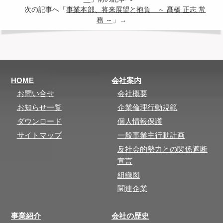
次の記事へ「
事業本部、将来展望と抱負 ～ 髙橋 正志 常
務 ～
」→
HOME
会社案内
お問い合せ
会社概要
お知らせ一覧
企業倫理行動規範
ダウンロード
個人情報保護
サイトマップ
一般事業主行動計画
反社会的勢力との関係遮断
宣言
組織図
関連企業
事業紹介
会社の歴史