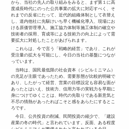
から、当社の先人の取り組みをみると、まず第１に高
度成長時代にのった公共事業の拡大に対応すべく、そ
れまでの反省にたって、近代的組織体制として衣替え
し、道内他社に先駆けいち早く機械化導入、現場にお
ける原価管理導入、施工協力体制等施工体制の確立や
技術者の採用、育成等による技術力の向上によって需
要拡大に対処したことがあげられます。
これらは、今で言う「戦略的経営」であり、これが
受注量の拡大を可能にし、今日の当社の基盤につなが
っています。
当時は、国民最低限の社会資本（シビルミニマム）
の充足が主眼であったため、需要形態が比較的明確で
あり、したがって経営、営業の目標設定も容易な面が
あったとはいえ、技術力、信用力等の実戦力を早期に
身につけてゆくことは、時代の先取りである新意気と
不尽の情熱があったればこそと感をあらたにするとこ
ろです。
今日、公共投資の削減、民間投資の縮少で、「建設
産業の冬の時代」と言われています。反面、ある程度
シビルミニマムが整備されたと言われている今日、