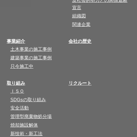
反社会的勢力との関係遮断
宣言
組織図
関連企業
事業紹介
会社の歴史
土木事業の施工事例
建築事業の施工事例
只今施工中
取り組み
リクルート
ＩＳＯ
SDGsの取り組み
安全活動
管理型廃棄物処分場
焼却施設解体
新技術・新工法