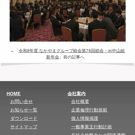
←「
令和8年度 なかやまグループ睦会第76回総会・㈱中山組
新年会
」前の記事へ
HOME
会社案内
お問い合せ
会社概要
お知らせ一覧
企業倫理行動規範
ダウンロード
個人情報保護
サイトマップ
一般事業主行動計画