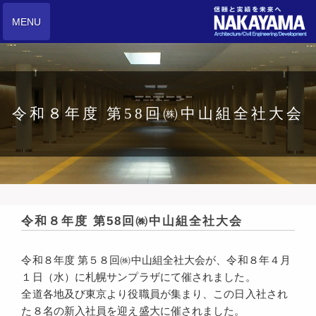
MENU
令和８年度 第58回㈱中山組全社大会
令和８年度 第58回㈱中山組全社大会
令和８年度 第５８回㈱中山組全社大会が、令和８年４月
１日（水）に札幌サンプラザにて催されました。
全道各地及び東京より役職員が集まり、この日入社され
た８名の新入社員を迎え盛大に催されました。