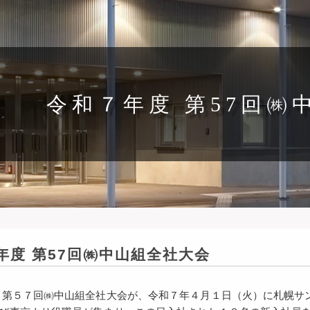
令和７年度 第57回㈱
年度 第57回㈱中山組全社大会
 第５７回㈱中山組全社大会が、令和７年４月１日（火）に札幌サ