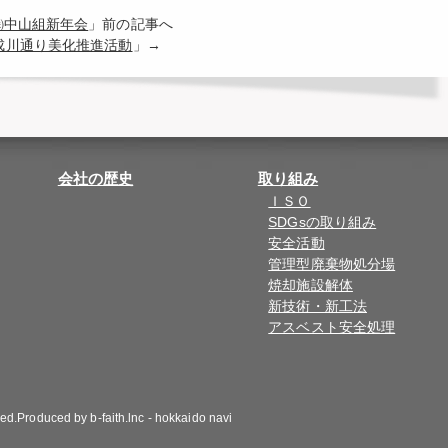
㈱中山組新年会
」前の記事へ
成川通り美化推進活動
」→
会社の歴史
取り組み
ＩＳＯ
SDGsの取り組み
安全活動
管理型廃棄物処分場
焼却施設解体
新技術・新工法
アスベスト安全処理
ved.Produced by
b-faith.lnc
-
hokkaido navi