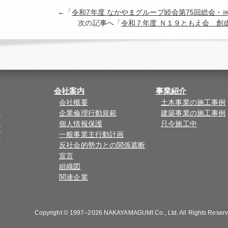
←「
令和7年度 なかやまグループ睦会第75回総会・
次の記事へ「
令和７年度 Ｎ１９ともえ会 創
会社案内
事業紹介
会社概要
土木事業の施工事例
覧
企業倫理行動規範
建築事業の施工事例
ド
個人情報保護
只今施工中
プ
一般事業主行動計画
反社会的勢力との関係遮断
宣言
組織図
関連企業
Copyright © 1997–2026
NAKAYAMAGUMI Co., Ltd.
All Rights Reser