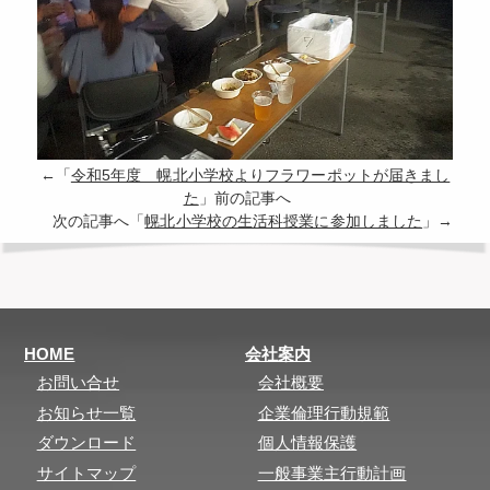
←「
令和5年度 幌北小学校よりフラワーポットが届きまし
た
」前の記事へ
次の記事へ「
幌北小学校の生活科授業に参加しました
」→
HOME
会社案内
お問い合せ
会社概要
お知らせ一覧
企業倫理行動規範
ダウンロード
個人情報保護
サイトマップ
一般事業主行動計画