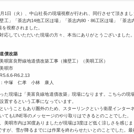
月1日（火）、中山社長の現場視察が行われ、同行させて頂きまし
壁工」「茶志内14他工区ほ場」「茶志内80・86工区ほ場」「茶志内
場を視察されました。
対応していただいた現場の方々、本当にありがとうございました
道債改築
美唄富良野線地道債改築工事（擁壁工）（美唄工区）
美唄市
6.6-R6.2.13
：中塚 仁孝 小林 康人
った現場は「美富良線地道債改築」現場になります。こちらの現
設置するという工事になっています。
ということもあり圏外のため、スターリンクという衛星インターネッ
いてもLINE等のメッセージのやり取りはできるとのことでした。
、美唄市内は30度ありましたが現場は3度ほど低く涼しさを感じま
ですが、雪が降るまでには作業を終わらせたいとのことでした。最