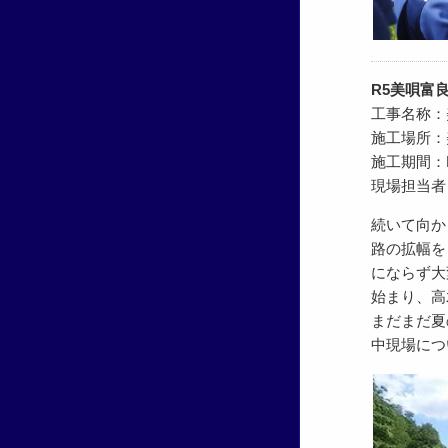
R5美唄富
工事名称：美
施工場所：
施工期間：R5.
現場担当者
続いて向か
路の拡幅を
にならず大
始まり、高
まだまだ夏
中現場につ