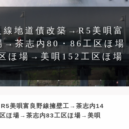
富良線地道債改築→R5美唄富
→茶志内80・86工区ほ場
区ほ場→美唄152工区ほ場
→R5美唄富良野線擁壁工→茶志内14
工区ほ場→茶志内83工区ほ場→美唄