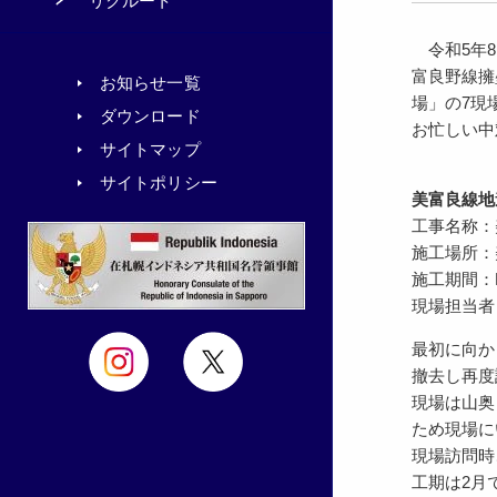
リクルート
令和5年8
富良野線擁
お知らせ一覧
場」の7現
ダウンロード
お忙しい中
サイトマップ
サイトポリシー
美富良線地
工事名称：
施工場所：
施工期間：R5.
現場担当者
最初に向か
撤去し再度
現場は山奥
ため現場に
現場訪問時
工期は2月