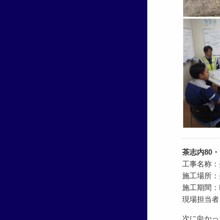
茶志内80・
工事名称：
施工場所：
施工期間：R5.
現場担当者
次に向かっ