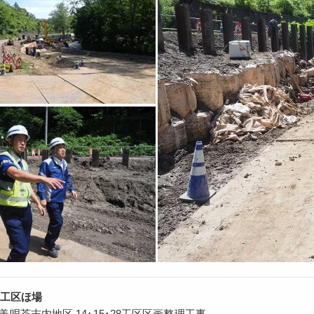
他工区ほ場
唄茶志内地区 14･15･28工区区画整理工事