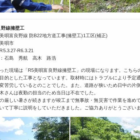
良野線擁壁工
唄富良野線 防B22地方道工事(擁壁工)1工区(補正)
美唄市
3.27-R6.3.21
：石島 秀航 高木 路浩
った現場は「R5美唄富良野線擁壁工」の現場になります。こちら
目的とした工事となっています。取材時にはトラブルにより予定
変苦労しているとのことでした。また、道路が狭いため日中の片
木さんは夜勤の担当のため当日は不在でした。
の厳しい暑さが続きますが竣工まで無事故・無災害で作業を進め
いて丁寧に説明をしていただきました。ご協力ありがとうござい