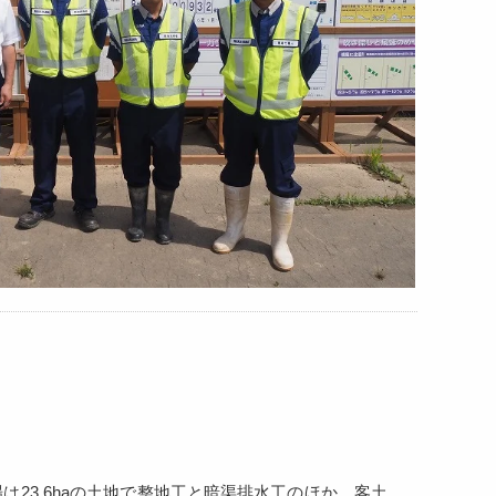
23.6haの土地で整地工と暗渠排水工のほか、客土