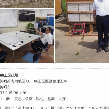
86工区ほ場
美唄茶志内地区 80・86工区区画整理工事
美唄市
3.15-R6.1.26
：山田 貴志 佐藤 聡也、堂薗 大揮
た現場は「茶志内８０・８６工区ほ場」になります。こちらの現場は