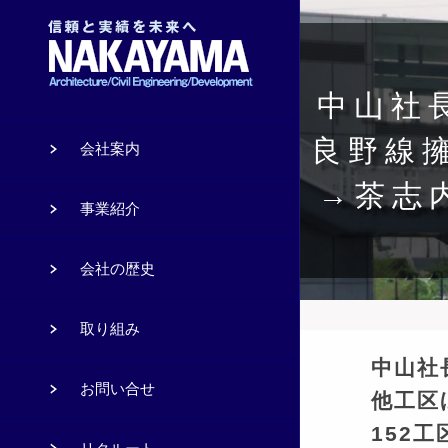
中山社長
良野線擁
会社案内
→茶志
事業紹介
会社の歴史
取り組み
中山社
お問い合せ
他工区
152