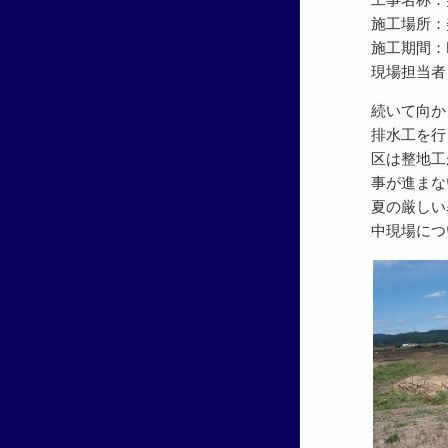
施工場所：
施工期間：R5.
現場担当者
続いて向か
排水工を行
区は整地工
事が進まな
夏の厳しい
中現場につ