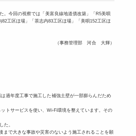
た。今回の視察では「美富良線地道債改築」「R5美唄
82工区ほ場」「茶志内83工区ほ場」「美唄152工区ほ
。
（事務管理部 河合 大輝）
場は過年度工事で施工した補強土壁が一部膨らんだため
トサービスを使い、Wi-Fi環境を整えています。その
した。
後まで大きな事故や災害のないよう施工されることを願