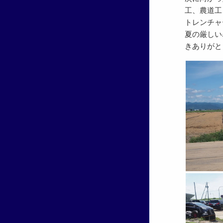
工、農道工
トレンチャ
夏の厳しい
きありがと