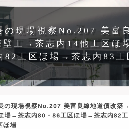
の現場視察No.207 美
壁工→茶志内14他工区ほ場
内82工区ほ場→茶志内83工
長の現場視察No.207 美富良線地道債改築
ほ場→茶志内80・86工区ほ場→茶志内82
工区ほ場