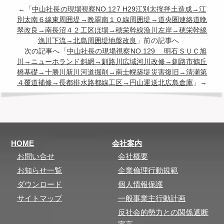
←「
中山社長の現場視察NO.127 H29江別太撹拌土造成→江
別太南６線東周囲堤→晩翠南１０線周囲堤→道央圏連絡道晩
翠改良→南長沼４２工区ほ場→穂栄幹線漁川左岸→穂栄幹線
漁川下流→北島周囲堤地盤改良
」前の記事へ
次の記事へ「
中山社長の現場視察NO.129 明石ＳＵＣ旭
川→ニューホランド斜網→釧路川広域河川改修→釧路市鶴丘
橋基礎→十勝川新川河道掘削→南士幌築堤災害復旧→清瀬第
４覆道補修→長都排水路都線工区→円山運送北広島倉庫
」→
HOME
会社案内
お問い合せ
会社概要
お知らせ一覧
企業倫理行動規範
ダウンロード
個人情報保護
サイトマップ
一般事業主行動計画
反社会的勢力との関係遮断