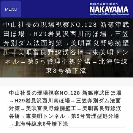
MENU
中山社長の現場視察NO.128 新篠津武
田ほ場→H29岩見沢西川南ほ場→三笠
奔別ダム法面対策→美唄富良野線擁壁
工→美唄富良野線渓谷橋→東美唄トン
ネル→第5号管理型処分場→北海幹線
東8号橋下流
中山社長の現場視察NO.128 新篠津武田ほ場
→H29岩見沢西川南ほ場→三笠奔別ダム法面
対策→美唄富良野線擁壁工→美唄富良野線渓
谷橋→東美唄トンネル→第5号管理型処分場
→北海幹線東8号橋下流