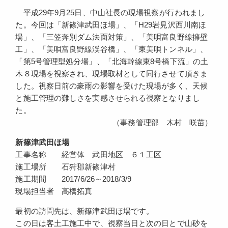
平成29年9月25日、中山社長の現場視察が行われまし
た。今回は「新篠津武田ほ場」、「H29岩見沢西川南ほ
場」、「三笠奔別ダム法面対策」、「美唄富良野線擁壁
工」、「美唄富良野線渓谷橋」、「東美唄トンネル」、
「第5号管理型処分場」、「北海幹線東8号橋下流」の土
木８現場を視察され、現場取材として同行させて頂きま
した。視察日前の豪雨の影響を受けた現場が多く、天候
と施工管理の難しさを実感させられる視察となりまし
た。
（事務管理部 木村 咲苗）
新篠津武田ほ場
工事名称 経営体 武田地区 ６１工区
施工場所 石狩郡新篠津村
施工期間 2017/6/26～2018/3/9
現場担当者 高橋拓真
最初の訪問先は、新篠津武田ほ場です。
この日は客土工施工中で、視察当日と次の日とで山砂を