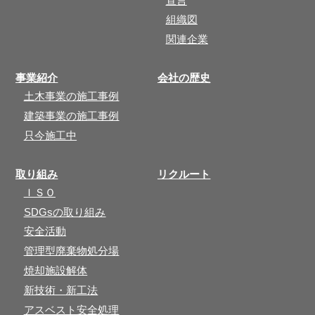
宣言
組織図
関連企業
事業紹介
会社の歴史
土木事業の施工事例
建築事業の施工事例
只今施工中
取り組み
リクルート
ＩＳＯ
SDGsの取り組み
安全活動
管理型廃棄物処分場
焼却施設解体
新技術・新工法
アスベスト安全処理