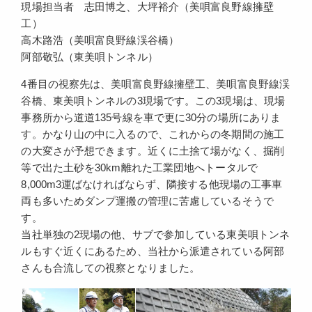
現場担当者 志田博之、大坪裕介（美唄富良野線擁壁
工）
高木路浩（美唄富良野線渓谷橋）
阿部敬弘（東美唄トンネル）
4番目の視察先は、美唄富良野線擁壁工、美唄富良野線渓
谷橋、東美唄トンネルの3現場です。この3現場は、現場
事務所から道道135号線を車で更に30分の場所にありま
す。かなり山の中に入るので、これからの冬期間の施工
の大変さが予想できます。近くに土捨て場がなく、掘削
等で出た土砂を30km離れた工業団地へトータルで
8,000m3運ばなければならず、隣接する他現場の工事車
両も多いためダンプ運搬の管理に苦慮しているそうで
す。
当社単独の2現場の他、サブで参加している東美唄トンネ
ルもすぐ近くにあるため、当社から派遣されている阿部
さんも合流しての視察となりました。