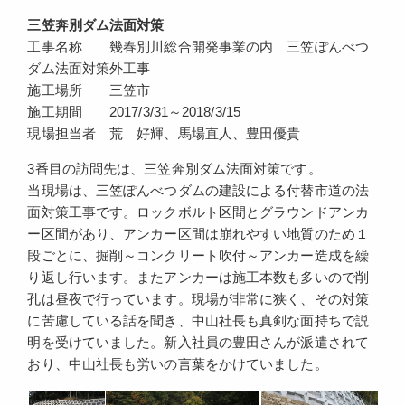
三笠奔別ダム法面対策
工事名称 幾春別川総合開発事業の内 三笠ぽんべつ
ダム法面対策外工事
施工場所 三笠市
施工期間 2017/3/31～2018/3/15
現場担当者 荒 好輝、馬場直人、豊田優貴
3番目の訪問先は、三笠奔別ダム法面対策です。
当現場は、三笠ぽんべつダムの建設による付替市道の法
面対策工事です。ロックボルト区間とグラウンドアンカ
ー区間があり、アンカー区間は崩れやすい地質のため１
段ごとに、掘削～コンクリート吹付～アンカー造成を繰
り返し行います。またアンカーは施工本数も多いので削
孔は昼夜で行っています。現場が非常に狭く、その対策
に苦慮している話を聞き、中山社長も真剣な面持ちで説
明を受けていました。新入社員の豊田さんが派遣されて
おり、中山社長も労いの言葉をかけていました。