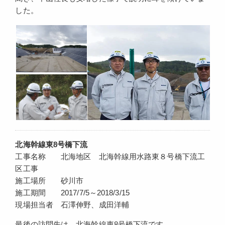
した。
北海幹線東8号橋下流
工事名称 北海地区 北海幹線用水路東８号橋下流工
区工事
施工場所 砂川市
施工期間 2017/7/5～2018/3/15
現場担当者 石澤伸野、成田洋輔
最後の訪問先は、北海幹線東8号橋下流です。