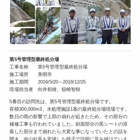
第5号管理型最終処分場
工事名称 第5号管理型最終処分場
施工場所 美唄市
施工期間 2016/5/20～2018/12/25
現場担当者 向井初雄、舘崎智樹
5番目の訪問先は、第5号管理型最終処分場です。
容積300,000m3、水処理施設1基の最終処分場現場です。
数日の雨の影響で上部の崩れが起きたため、その部分の
補修工事も行われていました。斜面部分の黒シートの溶
着した部分まで崩れたら大変な事になっていたとの話を
聞き、中山社長も安堵した様子で説明に耳を傾けていま