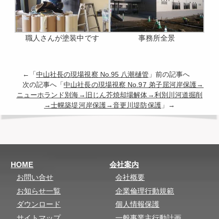
職人さんが塗装中です
事務所全景
←「
中山社長の現場視察 No.95 八潮樋管
」前の記事へ
次の記事へ「
中山社長の現場視察 No.97 弟子屈河岸保護→
ニューホランド別海→旧じん芥焼却場解体→利別川河道掘削
→士幌築堤河岸保護→音更川堤防保護
」→
HOME
会社案内
お問い合せ
会社概要
お知らせ一覧
企業倫理行動規範
ダウンロード
個人情報保護
サイトマップ
一般事業主行動計画