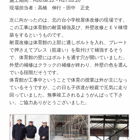
施工期間：H26.08.22－H27.03.20
現場担当者：高橋 伸行・田中 正史
次に向かったのは、北の台小学校屋体改修の現場です。
この工事は体育館の耐震補強及び、外壁改修とＥＶ棟増
築をするというものです。
耐震改修は体育館の上部に通しボルトを入れ、プレート
で押さえてブレス（筋違い）を取付けて補強するそう
で、体育館の壁にはボルトを通す穴が開いていました。
外壁の補修はクラックの補修が終わり、外壁の色を選ん
でいる段階だそうです。
体育館が工事中ということで体育の授業は外が主になっ
ているそうですが、この日も子供達が校庭で元気に走り
回っていました。無事竣工されるようがんばって下さ
い。ご協力ありがとうございました。