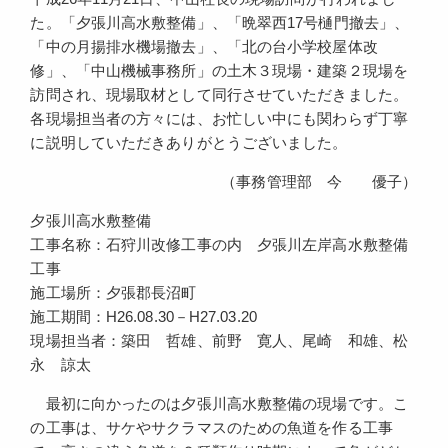
た。「夕張川高水敷整備」、「晩翠西17号樋門撤去」、
「中の月揚排水機場撤去」、「北の台小学校屋体改
修」、「中山機械事務所」の土木３現場・建築２現場を
訪問され、現場取材として同行させていただきました。
各現場担当者の方々には、お忙しい中にも関わらず丁寧
に説明していただきありがとうございました。
（事務管理部 今 優子）
夕張川高水敷整備
工事名称：石狩川改修工事の内 夕張川左岸高水敷整備
工事
施工場所：夕張郡長沼町
施工期間：H26.08.30－H27.03.20
現場担当者：築田 哲雄、前野 寛人、尾崎 和雄、松
永 諒太
最初に向かったのは夕張川高水敷整備の現場です。こ
の工事は、サケやサクラマスのための魚道を作る工事