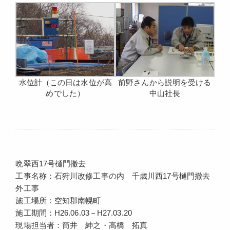
水位計（この日は水位が高
前野さんから説明を受ける
めでした）
中山社長
晩翠西17号樋門撤去
工事名称：石狩川改修工事の内 千歳川西17号樋門撤去
外工事
施工場所：空知郡南幌町
施工期間：H26.06.03－H27.03.20
現場担当者：筒井 紳之・高橋 拓真