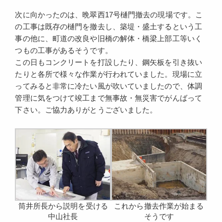
次に向かったのは、晩翠西17号樋門撤去の現場です。こ
の工事は既存の樋門を撤去し、築堤・盛土するという工
事の他に、町道の改良や旧橋の解体・橋梁上部工等いく
つもの工事があるそうです。
この日もコンクリートを打設したり、鋼矢板を引き抜い
たりと各所で様々な作業が行われていました。現場に立
ってみると非常に冷たい風が吹いていましたので、体調
管理に気をつけて竣工まで無事故・無災害でがんばって
下さい。ご協力ありがとうございました。
筒井所長から説明を受ける
これから撤去作業が始まる
中山社長
そうです