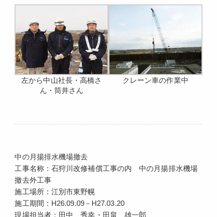
左から中山社長・高橋さ
クレーン車の作業中
ん・筒井さん
中の月揚排水機場撤去
工事名称：石狩川改修補償工事の内 中の月揚排水機場
撤去外工事
施工場所：江別市東野幌
施工期間：H26.09.09－H27.03.20
現場担当者：田中 秀幸・田畠 雄一郎