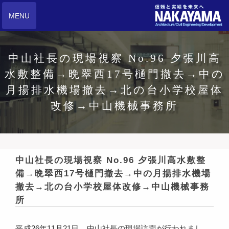
MENU
中山社長の現場視察 No.96 夕張川高
水敷整備→晩翠西17号樋門撤去→中の
月揚排水機場撤去→北の台小学校屋体
改修→中山機械事務所
中山社長の現場視察 No.96 夕張川高水敷整
備→晩翠西17号樋門撤去→中の月揚排水機場
撤去→北の台小学校屋体改修→中山機械事務
所
平成26年11月21日、中山社長の現場訪問が行われまし