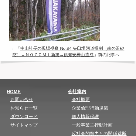
←「
中山社長の現場視察 No.94 矢臼場河道掘削（南の沢砂
防）→ＮＯＺＯＭＩ新築→倶知安樺山造成
」前の記事へ
HOME
会社案内
お問い合せ
会社概要
お知らせ一覧
企業倫理行動規範
ダウンロード
個人情報保護
サイトマップ
一般事業主行動計画
反社会的勢力との関係遮断