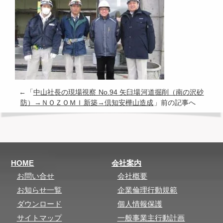
←「
中山社長の現場視察 No.94 矢臼場河道掘削（南の沢砂
防）→ＮＯＺＯＭＩ新築→倶知安樺山造成
」前の記事へ
HOME
会社案内
お問い合せ
会社概要
お知らせ一覧
企業倫理行動規範
ダウンロード
個人情報保護
サイトマップ
一般事業主行動計画