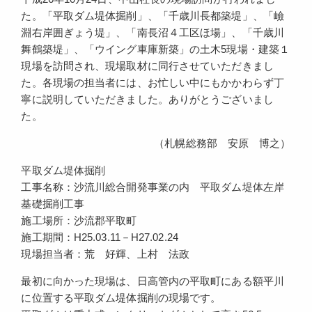
た。「平取ダム堤体掘削」、「千歳川長都築堤」、「嶮
淵右岸囲ぎょう堤」、「南長沼４工区ほ場」、「千歳川
舞鶴築堤」、「ウイング車庫新築」の土木5現場・建築１
現場を訪問され、現場取材に同行させていただきまし
た。各現場の担当者には、お忙しい中にもかかわらず丁
寧に説明していただきました。ありがとうございまし
た。
（札幌総務部 安原 博之）
平取ダム堤体掘削
工事名称：沙流川総合開発事業の内 平取ダム堤体左岸
基礎掘削工事
施工場所：沙流郡平取町
施工期間：H25.03.11－H27.02.24
現場担当者：荒 好輝、上村 法政
最初に向かった現場は、日高管内の平取町にある額平川
に位置する平取ダム堤体掘削の現場です。