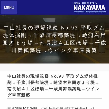
MENU
中山社長の現場視察 No.93 平取ダム
堤体掘削→千歳川長都築堤→嶮淵右岸
囲ぎょう堤→南長沼４工区ほ場→千歳
川舞鶴築堤→ウイング車庫新築
中山社長の現場視察 No.93 平取ダム堤体掘
削→千歳川長都築堤→嶮淵右岸囲ぎょう堤→
南長沼４工区ほ場→千歳川舞鶴築堤→ウイン
グ車庫新築
平成26年10月24日、中山社長の現場訪問が行われまし