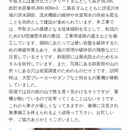
平取ダムは重力式コンクリートダムとして高さ56.5m、
総貯水容量45,800,000m3、二風谷ダムとともに沙流川水
域の洪水調節、流水機能の維持や水道用水の供給を図る
ことを目的として建設が進められています。本工事で
は、平取ダムの基礎となる堤体掘削を主として、転流の
ためのU型擁壁水路の敷設、工事用道路の盛土などを施
工しています。掘削にあたっては硬い岩盤を破砕するた
めの発破作業もあり、火薬の管理や破砕岩の飛散などに
注意しているそうです。斜面部には風化防止のためモル
タルを吹付しています。また、写真にある斜面部や山の
所々にある穴は岩質調査のためのものだそうです。訪問
時は、大型ブレーカーやダンプなど何台もの重機が稼動
していました。
現場では目の前の山で熊を度々見かけるそうですが、重
機が動いているので近寄ってくることはないそうです。
これから寒さが厳しくなってきますが、健康に注意され
無事施工を終えられるよう頑張って下さい。お忙しい
中、ご協力ありがとうございました。