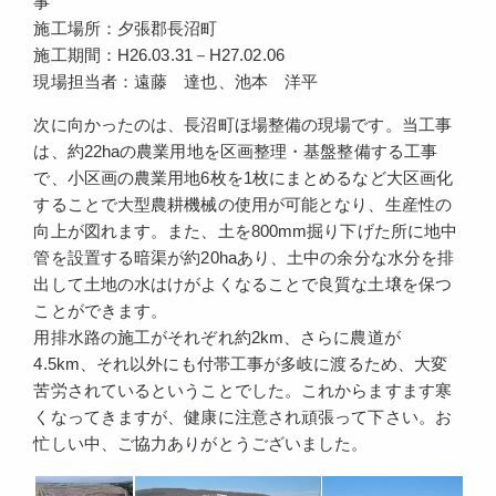
事
施工場所：夕張郡長沼町
施工期間：H26.03.31－H27.02.06
現場担当者：遠藤 達也、池本 洋平
次に向かったのは、長沼町ほ場整備の現場です。当工事
は、約22haの農業用地を区画整理・基盤整備する工事
で、小区画の農業用地6枚を1枚にまとめるなど大区画化
することで大型農耕機械の使用が可能となり、生産性の
向上が図れます。また、土を800mm掘り下げた所に地中
管を設置する暗渠が約20haあり、土中の余分な水分を排
出して土地の水はけがよくなることで良質な土壌を保つ
ことができます。
用排水路の施工がそれぞれ約2km、さらに農道が
4.5km、それ以外にも付帯工事が多岐に渡るため、大変
苦労されているということでした。これからますます寒
くなってきますが、健康に注意され頑張って下さい。お
忙しい中、ご協力ありがとうございました。