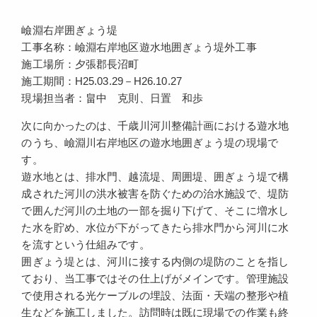
嶮淵右岸囲ぎょう堤
工事名称：嶮淵右岸地区遊水地囲ぎょう堤外工事
施工場所：夕張郡長沼町
施工期間：H25.03.29－H26.10.27
現場担当者：畠中 克則、日置 和歩
次に向かったのは、千歳川河川整備計画における遊水地
のうち、嶮淵川右岸地区の遊水地囲ぎょう堤の現場で
す。
遊水地とは、排水門、越流堤、周囲堤、囲ぎょう堤で構
成された河川の洪水被害を防ぐための治水施設で、堤防
で囲んだ河川の土地の一部を掘り下げて、そこに増水し
た水を貯め、水位が下がってきたら排水門から河川に水
を流すという仕組みです。
囲ぎょう堤とは、河川に接する内側の堤防のことを指し
ており、当工事ではその仕上げがメインです。管理施設
で使用される光ケーブルの埋設、法面・天端の整形や植
生などを施工しました。訪問時は既に現場での作業も終