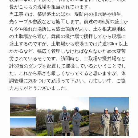
長がこちらの現場を担当されています。
当工事では、築堤盛土のほか、堤防内の排水路や植生、
光ケーブル敷設なども施工します。前述の3箇所の盛土か
らやや離れた場所にも盛土箇所があり、土を根志越地区
の土取場から運び、舞鶴の攪拌場で攪拌してから現場に
盛土するのですが、土取場から現場までは片道20km以上
かかるなど、幅広く管理しなければならないため大変苦
労されているそうです。訪問時も、土取場や攪拌場など
計30台のダンプを配置して運搬しているということでし
た。これから寒さも厳しくなってくると思いますが、体
調管理に気をつけて頑張って下さい。お忙しい中、ご協
力ありがとうございました。