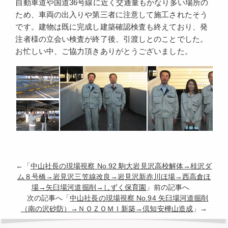
自動車道や国道36号線に近く交通量もかなり多い場所の
ため、車両の出入りや第三者に注意して施工されたそう
です。建物は既に完成し建築確認検査も終えており、発
注者様の立会い検査が終了後、引渡しとのことでした。
お忙しい中、ご協力頂きありがとうございました。
←「
中山社長の現場視察 No.92 駒大岩見沢高校解体→桂沢ダ
ム８号橋→岩見沢三笠線改良→岩見沢新赤川ほ場→西高倉ほ
場→矢臼場河道掘削→しずく保育園
」前の記事へ
次の記事へ「
中山社長の現場視察 No.94 矢臼場河道掘削
（南の沢砂防）→ＮＯＺＯＭＩ新築→倶知安樺山造成
」→