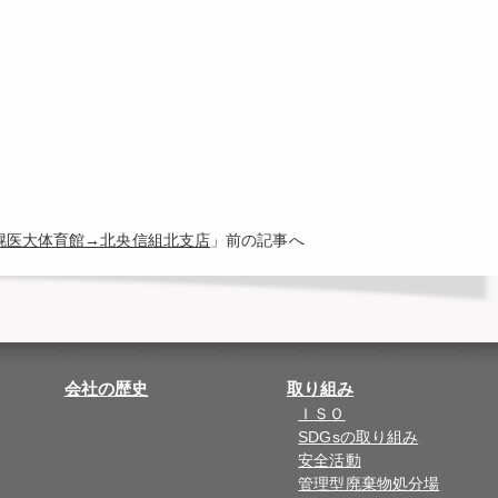
札幌医大体育館→北央信組北支店
」前の記事へ
会社の歴史
取り組み
ＩＳＯ
SDGsの取り組み
安全活動
管理型廃棄物処分場