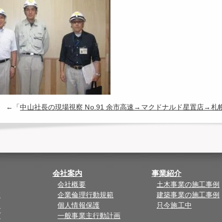
←「
中山社長の現場視察 No.91 余市高速→マクドナルド星置店→
会社案内
事業紹介
会社概要
土木事業の施工事例
覧
企業倫理行動規範
建築事業の施工事例
ド
個人情報保護
只今施工中
プ
一般事業主行動計画