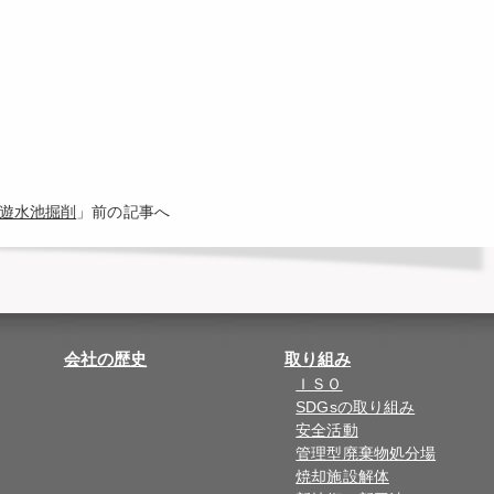
越遊水池掘削
」前の記事へ
会社の歴史
取り組み
ＩＳＯ
SDGsの取り組み
安全活動
管理型廃棄物処分場
焼却施設解体