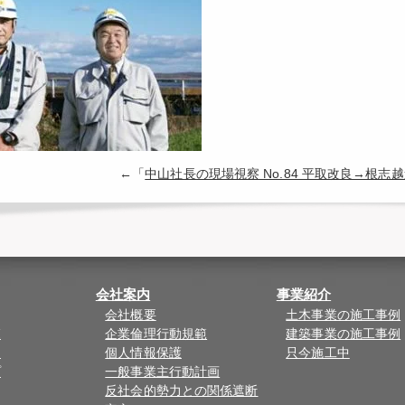
←「
中山社長の現場視察 No.84 平取改良→根志
会社案内
事業紹介
会社概要
土木事業の施工事例
覧
企業倫理行動規範
建築事業の施工事例
ド
個人情報保護
只今施工中
プ
一般事業主行動計画
反社会的勢力との関係遮断