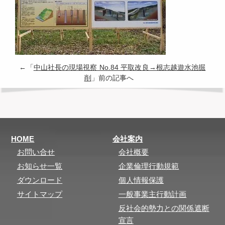
←「
中山社長の現場視察 No.84 平取改良→根志越遊水池掘
削
」前の記事へ
HOME
会社案内
お問い合せ
会社概要
お知らせ一覧
企業倫理行動規範
ダウンロード
個人情報保護
サイトマップ
一般事業主行動計画
反社会的勢力との関係遮断
宣言