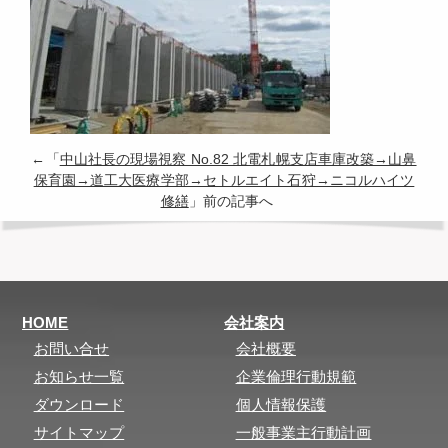
←「
中山社長の現場視察 No.82 北電札幌支店車庫改築→山鼻
保育園→道工大医療学部→セトルエイト石狩→ニコルハイツ
修繕
」前の記事へ
HOME
会社案内
お問い合せ
会社概要
お知らせ一覧
企業倫理行動規範
ダウンロード
個人情報保護
サイトマップ
一般事業主行動計画