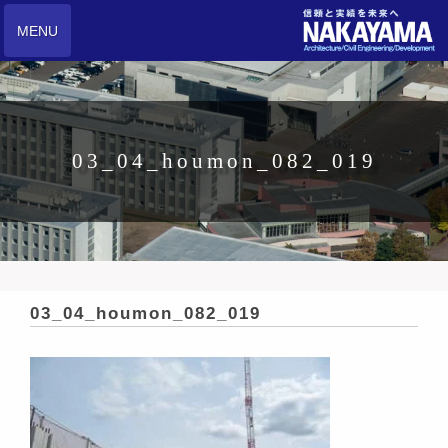
MENU
03_04_houmon_082_019
03_04_houmon_082_019