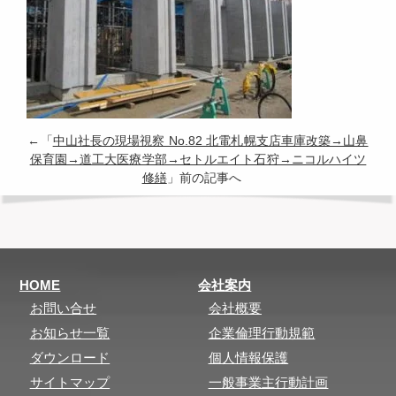
←「
中山社長の現場視察 No.82 北電札幌支店車庫改築→山鼻
保育園→道工大医療学部→セトルエイト石狩→ニコルハイツ
修繕
」前の記事へ
HOME
会社案内
お問い合せ
会社概要
お知らせ一覧
企業倫理行動規範
ダウンロード
個人情報保護
サイトマップ
一般事業主行動計画