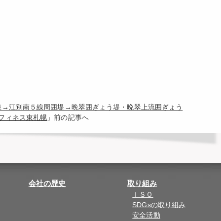
改良→江別南５線周囲堤→晩翠囲ぎょう堤・晩翠上流囲ぎょう
フィネス東札幌
」前の記事へ
会社の歴史
取り組み
ＩＳＯ
SDGsの取り組み
安全活動