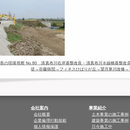
長の現場視察 No.80 清真布川右岸基盤改良・清真布川８線橋基盤
堤→谷藤病院→フィネスひばりが丘→望月寒川改修→
会社案内
事業紹介
会社概要
土木事業の施工事例
覧
企業倫理行動規範
建築事業の施工事例
ド
個人情報保護
只今施工中