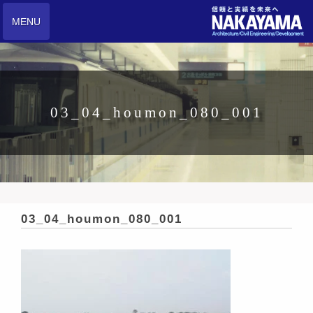
MENU
03_04_houmon_080_001
03_04_houmon_080_001