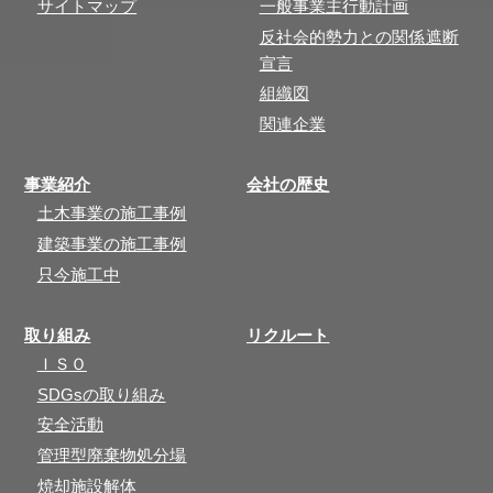
サイトマップ
一般事業主行動計画
反社会的勢力との関係遮断
宣言
組織図
関連企業
事業紹介
会社の歴史
土木事業の施工事例
建築事業の施工事例
只今施工中
取り組み
リクルート
ＩＳＯ
SDGsの取り組み
安全活動
管理型廃棄物処分場
焼却施設解体