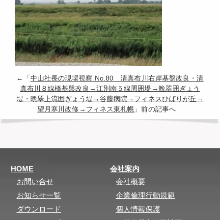
←「
中山社長の現場視察 No.80 清真布川右岸基盤改良・清
真布川８線橋基盤改良→江別南５線周囲堤→晩翠囲ぎょう
堤・晩翠上流囲ぎょう堤→谷藤病院→フィネスひばりが丘→
望月寒川改修→フィネス東札幌
」前の記事へ
HOME
会社案内
お問い合せ
会社概要
お知らせ一覧
企業倫理行動規範
ダウンロード
個人情報保護