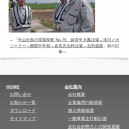
←「
中山社長の現場視察 No.75 妹背牛大鳳ほ場→滝川メガ
ソーラー→開西中学校→岩見沢北村ほ場→当別道路
」前の記
事へ
HOME
会社案内
お問い合せ
会社概要
お知らせ一覧
企業倫理行動規範
ダウンロード
個人情報保護
サイトマップ
一般事業主行動計画
反社会的勢力との関係遮断