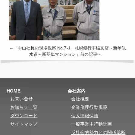
←「
中山社長の現場視察 No.7-1 札幌銀行手稲支店～新琴似
水道～新琴似マンション
」前の記事へ
HOME
会社案内
お問い合せ
会社概要
お知らせ一覧
企業倫理行動規範
ダウンロード
個人情報保護
サイトマップ
一般事業主行動計画
反社会的勢力との関係遮断