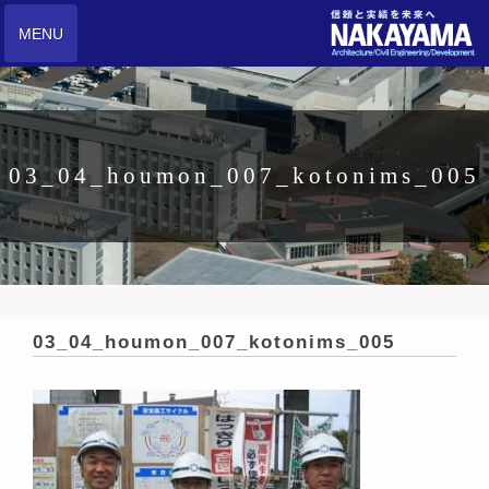
MENU
03_04_houmon_007_kotonims_005
03_04_houmon_007_kotonims_005