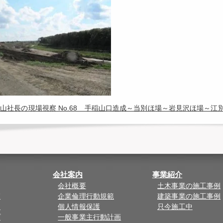
山社長の現場視察 No.68 手稲山口造成～当別ほ場～岩見沢ほ場～
会社案内
事業紹介
会社概要
土木事業の施工事例
覧
企業倫理行動規範
建築事業の施工事例
ド
個人情報保護
只今施工中
プ
一般事業主行動計画