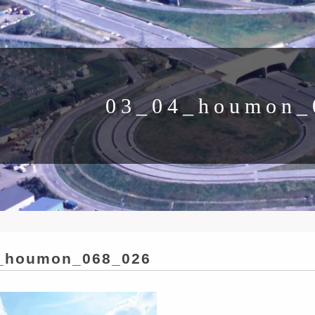
03_04_houmon_
_houmon_068_026