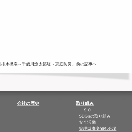
江別排水機場～千歳川漁太築堤～恵庭防災
」前の記事へ
会社の歴史
取り組み
ＩＳＯ
SDGsの取り組み
安全活動
管理型廃棄物処分場