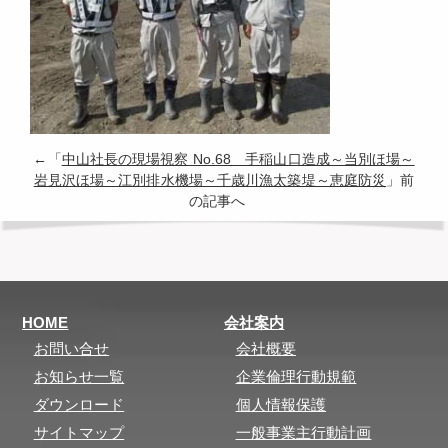
←「
中山社長の現場視察 No.68 手稲山口造成～当別ほ場～
岩見沢ほ場～江別排水機場～千歳川漁太築堤～恵庭防災
」前
の記事へ
HOME
会社案内
お問い合せ
会社概要
お知らせ一覧
企業倫理行動規範
ダウンロード
個人情報保護
サイトマップ
一般事業主行動計画