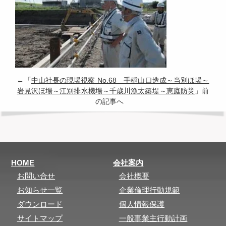
←「
中山社長の現場視察 No.68 手稲山口造成～当別ほ場～
岩見沢ほ場～江別排水機場～千歳川漁太築堤～恵庭防災
」前
の記事へ
HOME
会社案内
お問い合せ
会社概要
お知らせ一覧
企業倫理行動規範
ダウンロード
個人情報保護
サイトマップ
一般事業主行動計画