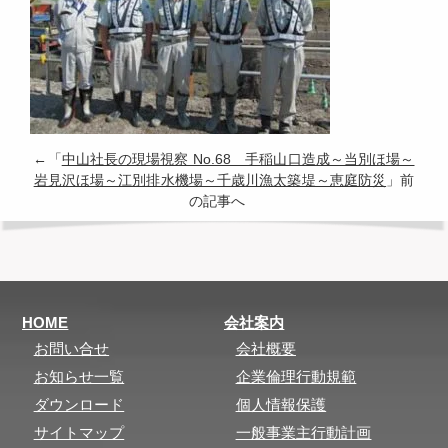
←「
中山社長の現場視察 No.68 手稲山口造成～当別ほ場～
岩見沢ほ場～江別排水機場～千歳川漁太築堤～恵庭防災
」前
の記事へ
HOME
会社案内
お問い合せ
会社概要
お知らせ一覧
企業倫理行動規範
ダウンロード
個人情報保護
サイトマップ
一般事業主行動計画