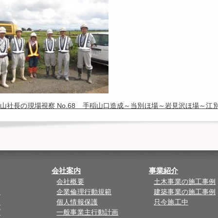
山社長の現場視察 No.68 手稲山口造成～当別ほ場～岩見沢ほ場～
会社案内
事業紹介
会社概要
土木事業の施工事例
覧
企業倫理行動規範
建築事業の施工事例
ド
個人情報保護
只今施工中
プ
一般事業主行動計画