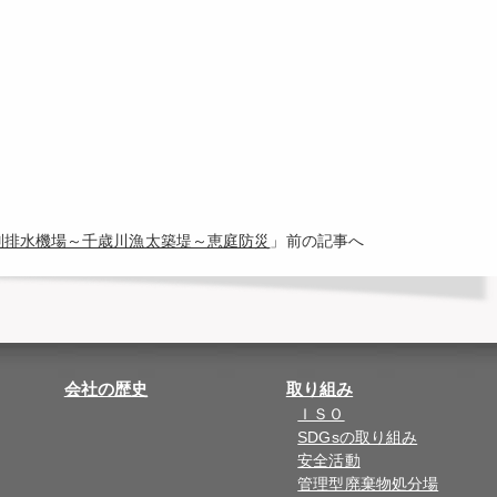
江別排水機場～千歳川漁太築堤～恵庭防災
」前の記事へ
会社の歴史
取り組み
ＩＳＯ
SDGsの取り組み
安全活動
管理型廃棄物処分場