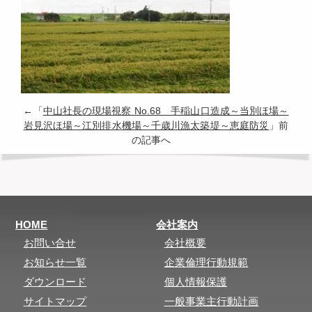
←「
中山社長の現場視察 No.68 手稲山口造成～当別ほ場～
岩見沢ほ場～江別排水機場～千歳川漁太築堤～恵庭防災
」前
の記事へ
HOME
会社案内
お問い合せ
会社概要
お知らせ一覧
企業倫理行動規範
ダウンロード
個人情報保護
サイトマップ
一般事業主行動計画