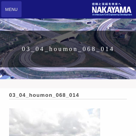
MENU
03_04_houmon_068_014
03_04_houmon_068_014