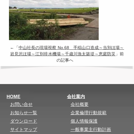
←「
中山社長の現場視察 No.68 手稲山口造成～当別ほ場～
岩見沢ほ場～江別排水機場～千歳川漁太築堤～恵庭防災
」前
の記事へ
HOME
会社案内
お問い合せ
会社概要
お知らせ一覧
企業倫理行動規範
ダウンロード
個人情報保護
サイトマップ
一般事業主行動計画