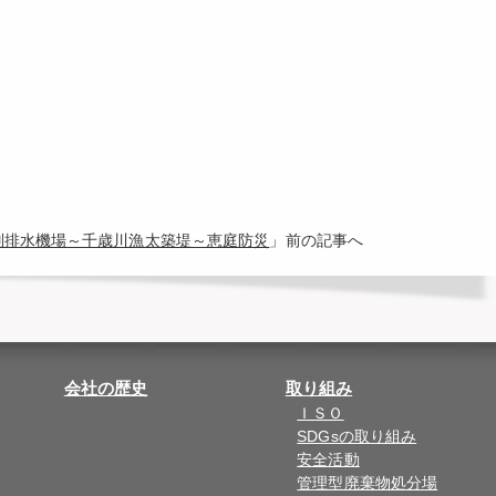
江別排水機場～千歳川漁太築堤～恵庭防災
」前の記事へ
会社の歴史
取り組み
ＩＳＯ
SDGsの取り組み
安全活動
管理型廃棄物処分場