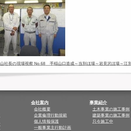
山社長の現場視察 No.68 手稲山口造成～当別ほ場～岩見沢ほ場～
会社案内
事業紹介
会社概要
土木事業の施工事例
覧
企業倫理行動規範
建築事業の施工事例
ド
個人情報保護
只今施工中
プ
一般事業主行動計画