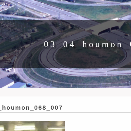
03_04_houmon_
_houmon_068_007