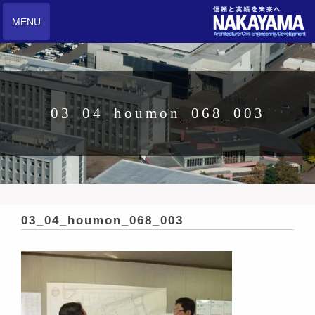
MENU
03_04_houmon_068_003
03_04_houmon_068_003