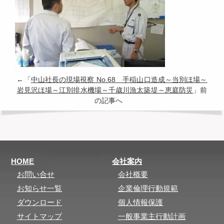
←「
中山社長の現場視察 No.68 手稲山口造成～当別ほ場～
岩見沢ほ場～江別排水機場～千歳川漁太築堤～恵庭防災
」前
の記事へ
HOME
会社案内
お問い合せ
会社概要
お知らせ一覧
企業倫理行動規範
ダウンロード
個人情報保護
サイトマップ
一般事業主行動計画