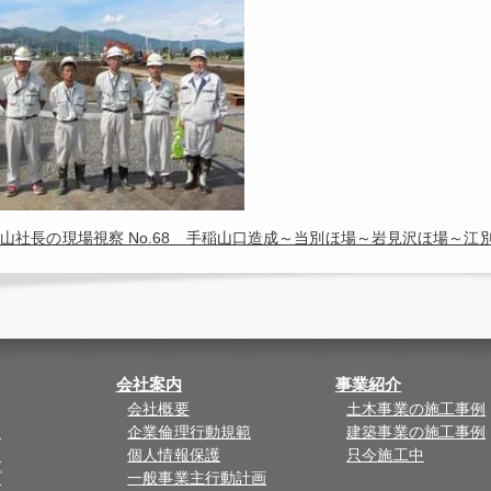
山社長の現場視察 No.68 手稲山口造成～当別ほ場～岩見沢ほ場～
会社案内
事業紹介
会社概要
土木事業の施工事例
覧
企業倫理行動規範
建築事業の施工事例
ド
個人情報保護
只今施工中
プ
一般事業主行動計画