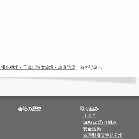
江別排水機場～千歳川漁太築堤～恵庭防災
」前の記事へ
会社の歴史
取り組み
ＩＳＯ
SDGsの取り組み
安全活動
管理型廃棄物処分場