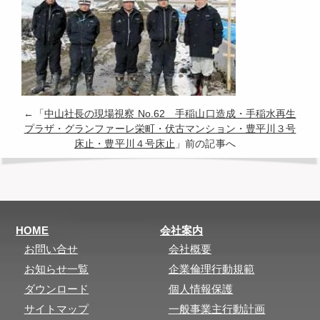
←「
中山社長の現場視察 No.62 手稲山口造成・手稲水再生
プラザ・グランファーレ栄町・伏古マンション・豊平川３号
床止・豊平川４号床止
」前の記事へ
HOME
会社案内
お問い合せ
会社概要
お知らせ一覧
企業倫理行動規範
ダウンロード
個人情報保護
サイトマップ
一般事業主行動計画