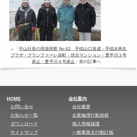
←「
中山社長の現場視察 No.62 手稲山口造成・手稲水再生
プラザ・グランファーレ栄町・伏古マンション・豊平川３号
床止・豊平川４号床止
」前の記事へ
HOME
会社案内
お問い合せ
会社概要
お知らせ一覧
企業倫理行動規範
ダウンロード
個人情報保護
サイトマップ
一般事業主行動計画