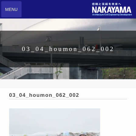
MENU
03_04_houmon_062_002
03_04_houmon_062_002