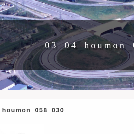
03_04_houmon_
_houmon_058_030