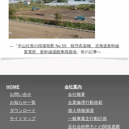
←「
中山社長の現場視察 No.55 桜岱高架橋、北海道新幹線
変電所、新幹線函館車両基地
」前の記事へ
HOME
会社案内
お問い合せ
会社概要
お知らせ一覧
企業倫理行動規範
ダウンロード
個人情報保護
サイトマップ
一般事業主行動計画
反社会的勢力との関係遮断