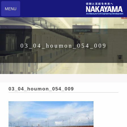
MENU
03_04_houmon_054_009
03_04_houmon_054_009