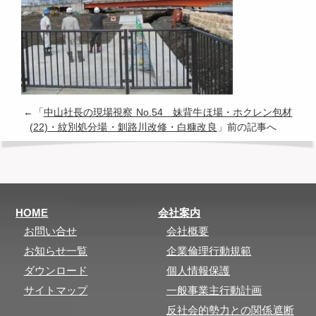
←「
中山社長の現場視察 No.54 妹背牛ほ場・ホクレン包材
(22)・紋別処分場・釧路川改修・白糠改良
」前の記事へ
HOME
会社案内
お問い合せ
会社概要
お知らせ一覧
企業倫理行動規範
ダウンロード
個人情報保護
サイトマップ
一般事業主行動計画
反社会的勢力との関係遮断