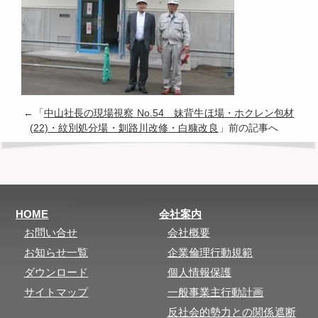
←「
中山社長の現場視察 No.54 妹背牛ほ場・ホクレン包材
(22)・紋別処分場・釧路川改修・白糠改良
」前の記事へ
HOME
会社案内
お問い合せ
会社概要
お知らせ一覧
企業倫理行動規範
ダウンロード
個人情報保護
サイトマップ
一般事業主行動計画
反社会的勢力との関係遮断