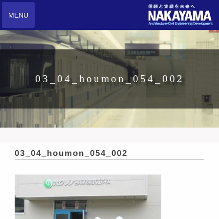
MENU
03_04_houmon_054_002
03_04_houmon_054_002