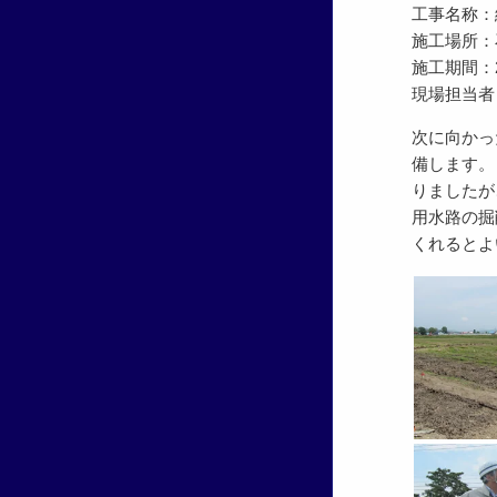
工事名称：
施工場所：
施工期間：201
現場担当者
次に向かっ
備します。
りましたが
用水路の掘
くれるとよ