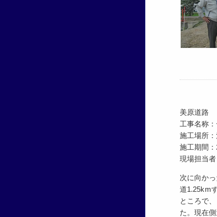
美原道路
工事名称：
施工場所：
施工期間：201
現場担当者
次に向かっ
道1.25
ところで、
た。現在側