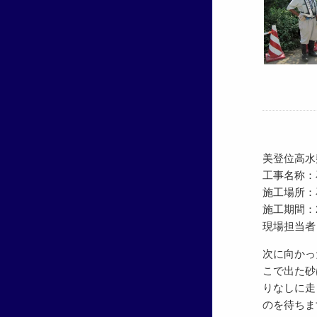
美登位高水
工事名称：
施工場所：
施工期間：201
現場担当者
次に向かっ
こで出た砂
りなしに走
のを待ちま