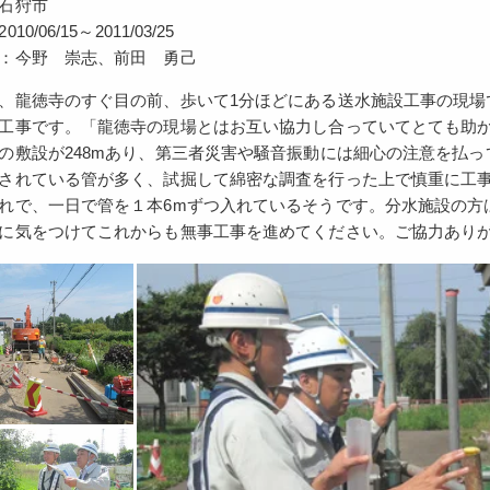
石狩市
0/06/15～2011/03/25
：今野 崇志、前田 勇己
、龍徳寺のすぐ目の前、歩いて1分ほどにある送水施設工事の現場
工事です。「龍徳寺の現場とはお互い協力し合っていてとても助
の敷設が248mあり、第三者災害や騒音振動には細心の注意を払
されている管が多く、試掘して綿密な調査を行った上で慎重に工
れで、一日で管を１本6mずつ入れているそうです。分水施設の方
に気をつけてこれからも無事工事を進めてください。ご協力あり