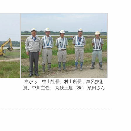
左から 中山社長、村上所長、鉢呂技術
員、中川主任、 丸鉄土建（株） 須田さん