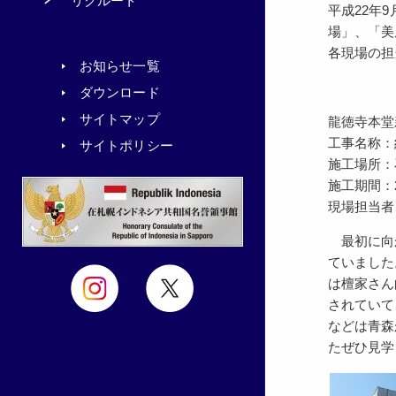
リクルート
平成22年
場」、「美
各現場の担
お知らせ一覧
ダウンロード
サイトマップ
龍徳寺本堂
工事名称：
サイトポリシー
施工場所：
施工期間：201
現場担当者
最初に向か
ていました
は檀家さん
されていて
などは青森
たぜひ見学