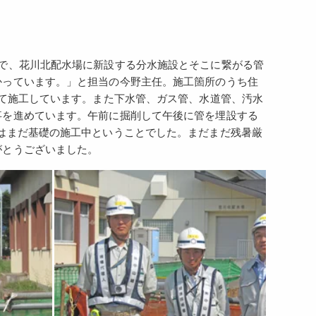
で、花川北配水場に新設する分水施設とそこに繋がる管
かっています。」と担当の今野主任。施工箇所のうち住
って施工しています。また下水管、ガス管、水道管、汚水
事を進めています。午前に掘削して午後に管を埋設する
はまだ基礎の施工中ということでした。まだまだ残暑厳
がとうございました。