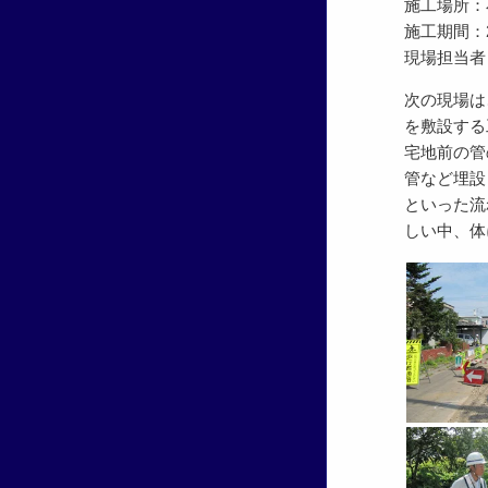
施工場所：
施工期間：201
現場担当者
次の現場は
を敷設する
宅地前の管
管など埋設
といった流
しい中、体