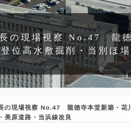
長の現場視察 No.47 
美登位高水敷掘削・当別ほ
長の現場視察 No.47 龍徳寺本堂新築・
・美原道路・当浜線改良