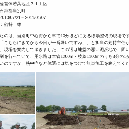
経営体若葉地区３１工区
石狩郡当別町
0/07/21～2011/01/07
：劔持 雄
たのは、当別町中心街から車で10分ほどにあるほ場整備の現場で
「こちらにきてから今日が一番暑いですね。」と担当の剱持主任
、現場を案内して頂きました。この辺は地盤の悪い泥炭地で、固
削を行っていて、用水路は本管1200m・枝線1100mのうち3分
いのですが、熱中症など体調には気をつけて無事施工を終えてく