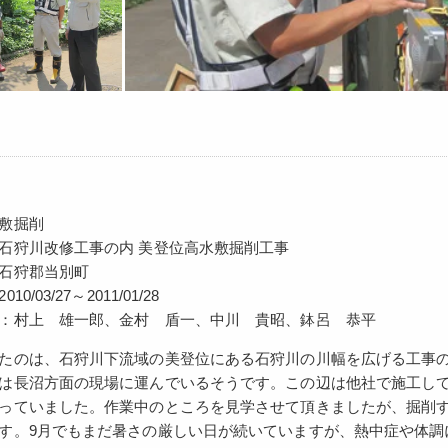
敷掘削
石狩川改修工事の内 美登位高水敷掘削工事
石狩郡当別町
0/03/27～2011/01/28
：村上 雄一郎、金村 盾一、中川 貴昭、鉢呂 恭平
たのは、石狩川下流域の美登位にある石狩川の川幅を広げる工事の
は長沼方面の現場に運んでいるそうです。この辺は他社で施工し
っていました。作業中のところを見学させて頂きましたが、掘削する
す。9月でもまだ暑さの厳しい日が続いていますが、熱中症や体調