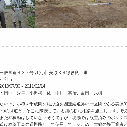
一般国道３３７号 江別市 美原３３線改良工事
江別市
0/07/30～2011/02/14
：田中 秀幸、小田桐 健、中川 英治、吉田 大樹
たのは、小樽～千歳間を結ぶ道央圏連絡道路の一区間である美原3
kmずつの側道と、そこに隣接している畑の横に柵渠を施工します。
まだ本稼動はしていないそうですが、現場では設置済みのボック
道は本線工事の運搬路として使用しているため、本線の施工業者