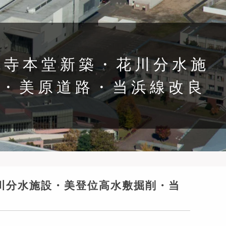
龍徳寺本堂新築・花川分水施
場・美原道路・当浜線改良
花川分水施設・美登位高水敷掘削・当