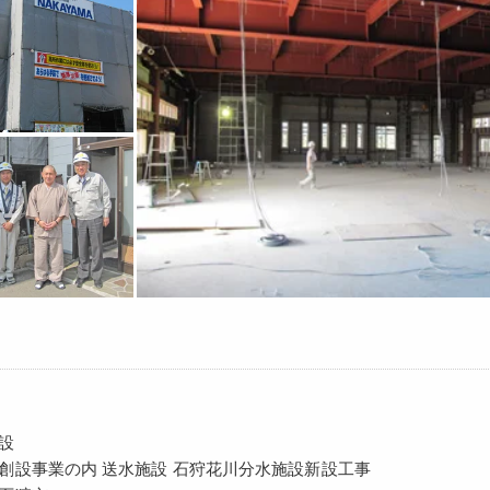
設
創設事業の内 送水施設 石狩花川分水施設新設工事