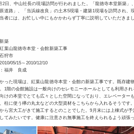
9月2日、中山社長の現場訪問が行われました。「龍徳寺本堂新築
原道路」、「当浜線改良」の土木5現場・建築1現場を訪問され、
当者には、お忙しい中にもかかわらず丁寧に説明していただきま
新築
紅葉山龍徳寺本堂・会館新築工事
石狩市
0/05/15～2010/12/10
：福井 良成
った現場は、紅葉山龍徳寺本堂・会館の新築工事です。既存建物
。1階の会館施設は一般向けのセレモニーホールとしても利用され
向けの本堂でとても広々とした空間になっており、エレベーター
、柱に使う欅の丸太などの大型資材をこちらから入れるそうです
から宮大工がきて施工するとのことでした。9月末には上棟式が予
してみたいです。健康に注意され無事施工を終えられるよう頑張