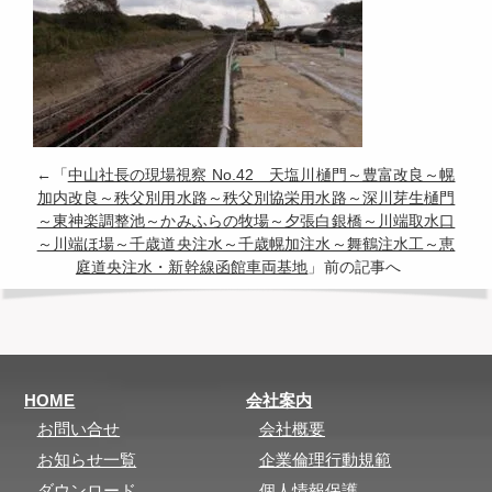
←「
中山社長の現場視察 No.42 天塩川樋門～豊富改良～幌
加内改良～秩父別用水路～秩父別協栄用水路～深川芽生樋門
～東神楽調整池～かみふらの牧場～夕張白銀橋～川端取水口
～川端ほ場～千歳道央注水～千歳幌加注水～舞鶴注水工～恵
庭道央注水・新幹線函館車両基地
」前の記事へ
HOME
会社案内
お問い合せ
会社概要
お知らせ一覧
企業倫理行動規範
ダウンロード
個人情報保護