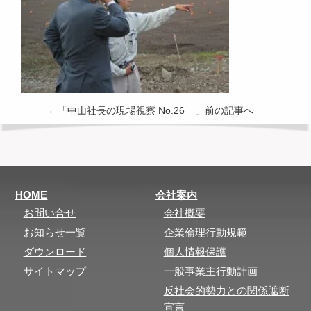
←「
中山社長の現場視察 No.26
」前の記事へ
HOME
会社案内
お問い合せ
会社概要
お知らせ一覧
企業倫理行動規範
ダウンロード
個人情報保護
サイトマップ
一般事業主行動計画
反社会的勢力との関係遮断
宣言