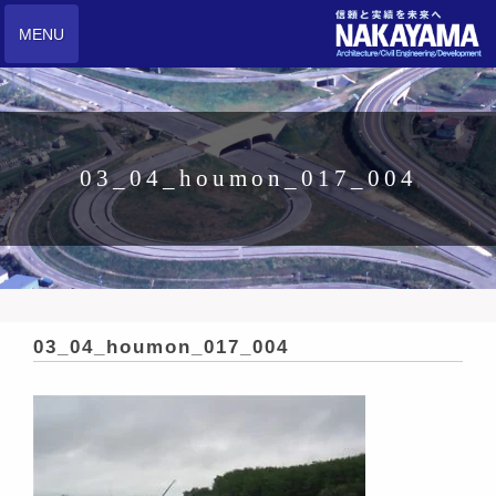
MENU
03_04_houmon_017_004
03_04_houmon_017_004