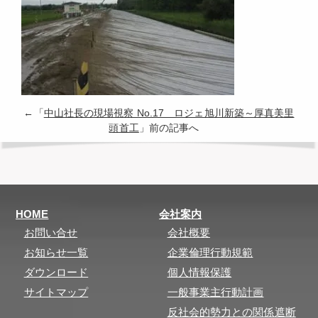
←「
中山社長の現場視察 No.17 ロジェ旭川新築～厚真美里
頭首工
」前の記事へ
HOME
会社案内
お問い合せ
会社概要
お知らせ一覧
企業倫理行動規範
ダウンロード
個人情報保護
サイトマップ
一般事業主行動計画
反社会的勢力との関係遮断