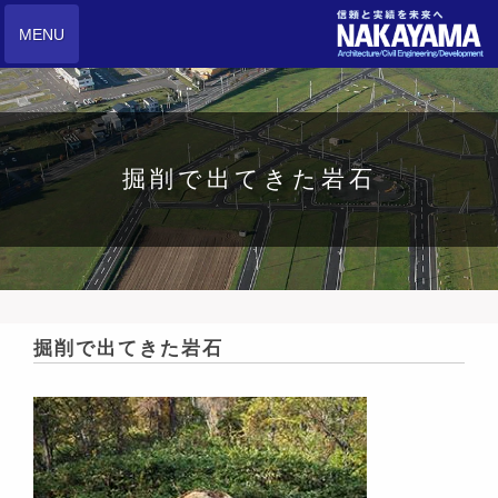
MENU
掘削で出てきた岩石
掘削で出てきた岩石