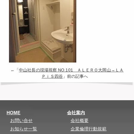
←「
中山社長の現場視察 NO.101 ＡＬＥＲＯ大岡山→ＬＡ
ＰｉＳ四谷
」前の記事へ
HOME
会社案内
お問い合せ
会社概要
お知らせ一覧
企業倫理行動規範