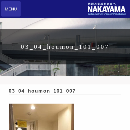
MENU
03_04_houmon_101_007
03_04_houmon_101_007