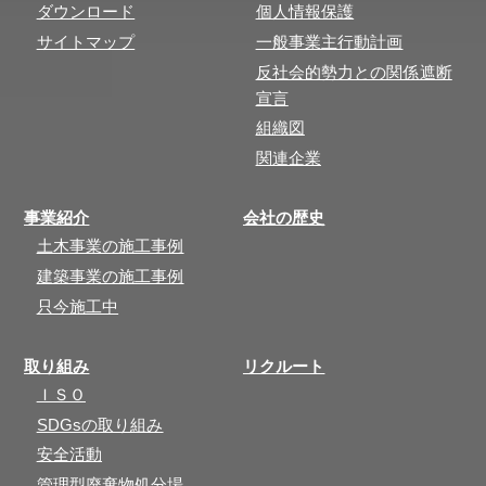
ダウンロード
個人情報保護
サイトマップ
一般事業主行動計画
反社会的勢力との関係遮断
宣言
組織図
関連企業
事業紹介
会社の歴史
土木事業の施工事例
建築事業の施工事例
只今施工中
取り組み
リクルート
ＩＳＯ
SDGsの取り組み
安全活動
管理型廃棄物処分場