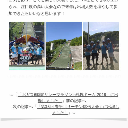
られ、注目度の高い大会なので来年は出場人数を増やして参
加できたらいいなと思います！
←「
「北ガス6時間リレーマラソンin札幌ドーム 2019」に出
場しました！
」前の記事へ
次の記事へ「
「第35回 豊平川サーモン駅伝大会」に出場し
ました！
」→