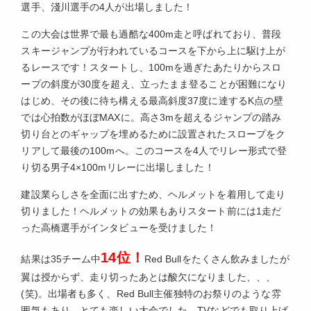
選手、淺川選手の4人が出場しました！
この大会は世界で最も過酷な400m走と呼ばれており、普段
スキージャンプが行われているコースを下から上に駆け上が
るレースです！スタートし、100mを過ぎたあたりからスロ
ープの斜度が30度を超え、立ったまま登ることが困難になり
はじめ、その後に待ち構える最高斜度37度に達するK点の壁
では心拍数がほぼMAXに。高さ3mを超えるジャンプの踏み
切り台とのギャップを埋めるために設置されたスロープをク
リアして最後の100mへ。このコースを4人でリレー形式で登
り切る男子4×100mリレーに出場しました！
建設業らしさを全面に出すため、ヘルメットを着用して走り
切りました！ヘルメットの効果もありスタート前には1走だ
った高橋選手がインタビューを受けました！
14位！
結果は35チーム中
Red Bullをたくさん飲みましたが
翼は授からず、走り切ったあとは酸欠になりました、、、
(笑)。出場者も多く、Red Bull主催独特のお祭りのような雰
囲気もあり、とても楽しい大会でした。TVなどでも取り上げ