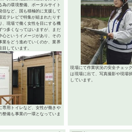
る為の環境整備、ポータルサイト
発信など、国も積極的に支援して
最近テレビで特集が組まれたりす
り、現場で働く女性を目にする機
ずつ多くなってはいますが、まだ
中心というイメージがあり、その
事業をどう進めていくのか、業界
注目しています。
現場にて作業状況の安全チェック
は現場に出て、写真撮影や現場
しています。
に専用トイレなど、女性が働きや
の整備も事業の一環となっていま