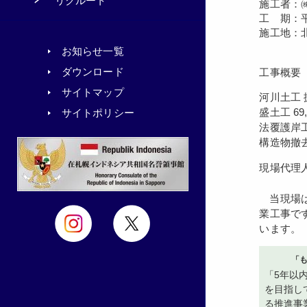
リクルート
施工者：
工 期：平
施工地：
お知らせ一覧
ダウンロード
工事概要
サイトマップ
河川土工 掘
盛土工 69,
サイトポリシー
法覆護岸工 
構造物撤
現場代理
当現場は、千歳川洪水時のピーク水位を計画以下になるよう、千歳川流域各地に遊水地を設ける洪水対策整備事業一環の河川事
業工事で
います。
「
「5年以
を目指し
る推進事