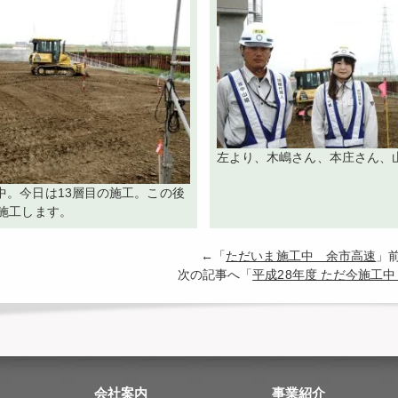
左より、木嶋さん、本庄さん、
中。今日は13層目の施工。この後
で施工します。
←「
ただいま施工中 余市高速
」
次の記事へ「
平成28年度 ただ今施工中
会社案内
事業紹介