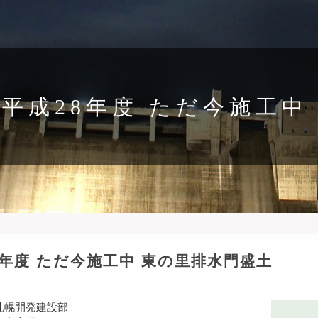
平成28年度 ただ今施工中
8年度 ただ今施工中 東の里排水門盛土
札幌開発建設部