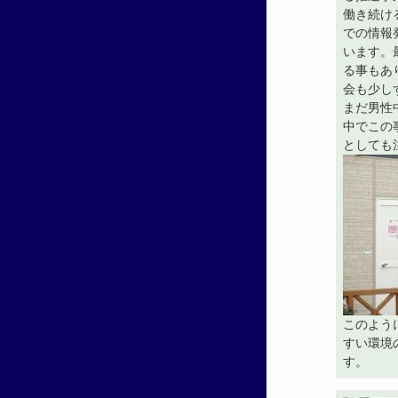
働き続け
での情報
います。
る事もあ
会も少し
まだ男性
中でこの
としても
このよう
すい環境
す。