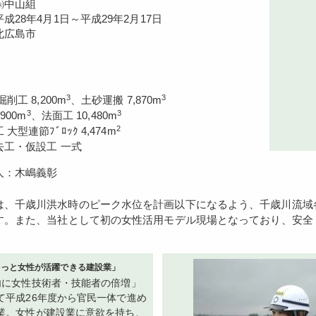
㈱中山組
成28年4月1日～平成29年2月17日
北広島市
3
3
削工 8,200m
、土砂運搬 7,870m
3
3
900m
、法面工 10,480m
2
大型連節ﾌﾞﾛｯｸ 4,474m
去工・仮設工 一式
人：木嶋義彰
す。また、当社として初の女性活用モデル現場となっており、安全・
もっと女性が活躍できる建設業」
内に女性技術者・技能者の倍増」
て平成26年度から官民一体で進め
業。女性が建設業に意欲を持ち、