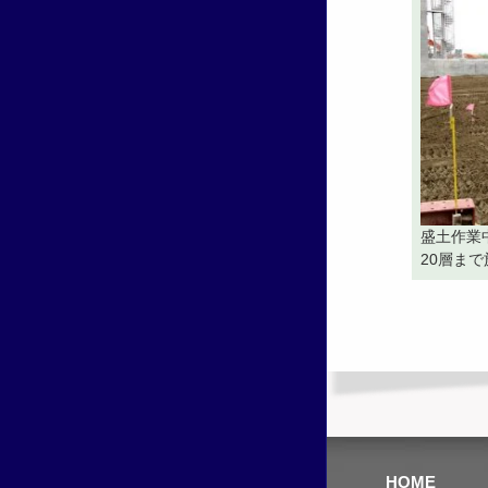
盛土作業
20層ま
HOME