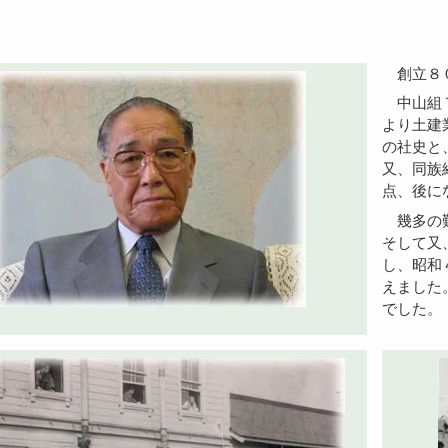
創立
中山組７０年史に創立前史より中山組の設立から砂利採取業
より土建
の社史と
又、同族
点、後に
幾多の難工事に対して、機械化施工に積極的に関心を持ち、
そして又
し、昭和
えました
でした。