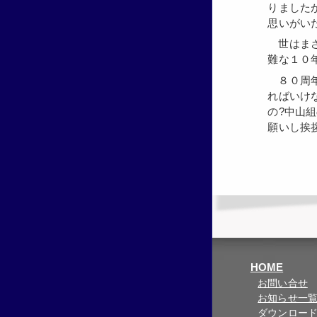
りました
思いがい
世はまさに、倒産、廃業、合併が相次ぎ、入札問題等多事多
難な１０
８０周年の節目と一大転換期で、反省もしながら前進しなけ
ればいけ
の?中山
願いし挨
HOME
お問い合せ
お知らせ一
ダウンロー