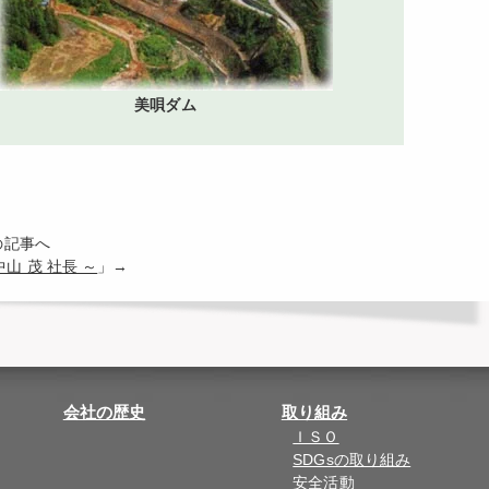
美唄ダム
の記事へ
山 茂 社長 ～
」→
会社の歴史
取り組み
ＩＳＯ
SDGsの取り組み
安全活動