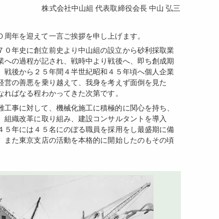
株式会社中山組 代表取締役会長 中山 弘三
８０周年を迎えて一言ご挨拶を申し上げます。
業への過程が記され、戦時中より戦後へ、即ち創成期
、戦後から２５年間４半世紀昭和４５年頃へ個人企業
経営の善悪を乗り越えて、我身を考えず面倒を見た
なればなる程わかってきた次第です。
、組織改革に取り組み、建設コンサルタントを導入
４５年には４５名にのぼる職員を採用をし最盛期に備
。また東京支店の活動を本格的に開始したのもその頃