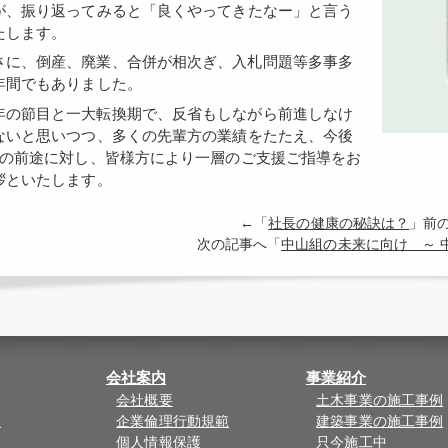
が、振り返ってみると「良くやってきたなー」と言う
たします。
年間でもありました。
ないと思いつつ、多くの先輩方の業績をたたえ、今後
組の前途に対し、皆様方により一層のご支援ご指導をお
拶といたします。
←「
社長の健康の秘訣は？
」前
次の記事へ「
中山組の未来に向け ～ 中
会社案内
事業紹介
会社概要
土木事業の施工事例
覧
企業倫理行動規範
建築事業の施工事例
ド
個人情報保護
只今施工中