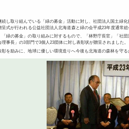
贈呈式が行われる公益社団法人北海道森と緑の会平成23年度通常
会理事長」の3部門で3個人23団体に対し表彰状が贈呈されました。
の表彰を励みに、地球に優しい環境造りへ今後も北海道の森林を守