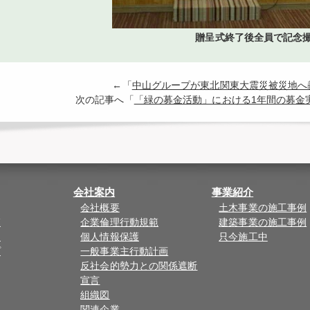
贈呈式終了後全員で記念
←「
中山グループが東北関東大震災被災地へ
次の記事へ「
「緑の募金活動」における1年間の募金
会社案内
事業紹介
会社概要
土木事業の施工事例
覧
企業倫理行動規範
建築事業の施工事例
ド
個人情報保護
只今施工中
プ
一般事業主行動計画
反社会的勢力との関係遮断
宣言
組織図
関連企業