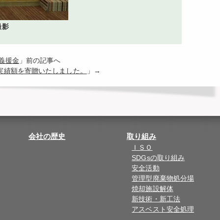
撮影
義援金
」前の記事へ
実績額を寄贈いたしました。
」→
会社の歴史
取り組み
ＩＳＯ
SDGsの取り組み
安全活動
管理型廃棄物処分場
焼却施設解体
新技術・新工法
アスベスト安全処理