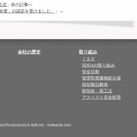
呈式
」前の記事へ
制度」の認定を受けました。
」→
会社の歴史
取り組み
ＩＳＯ
SDGsの取り組み
安全活動
管理型廃棄物処分場
焼却施設解体
新技術・新工法
アスベスト安全処理
ved.Produced by
b-faith.lnc
-
hokkaido navi