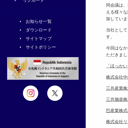
リクルート
同会議は、
える様々な
加していま
お知らせ一覧
当社として
ダウンロード
す。
サイトマップ
サイトポリシー
今回はなか
ただきまし
「ほっかい
株式会社中
三共産業株
三共舗道株
巴産業株式
株式会社リ