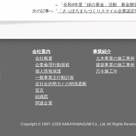
←「
令和4年度「緑の募金」活動 募金贈
次の記事へ「
「さっぽろまちづくりスマイル企業認定
会社案内
事業紹介
会社概要
土木事業の施工事例
覧
企業倫理行動規範
建築事業の施工事例
ド
個人情報保護
只今施工中
プ
一般事業主行動計画
反社会的勢力との関係遮断
宣言
組織図
関連企業
Copyright © 1997–2026
NAKAYAMAGUMI Co., Ltd.
All Rights Reser