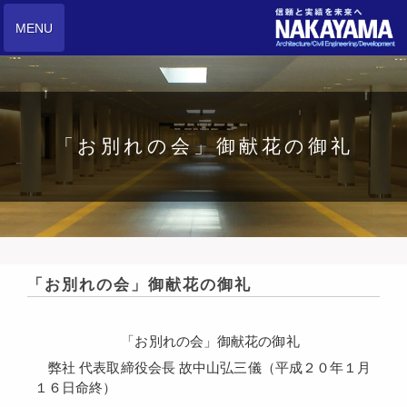
MENU
「お別れの会」御献花の御礼
「お別れの会」御献花の御礼
「お別れの会」御献花の御礼
弊社 代表取締役会長 故中山弘三儀（平成２０年１月
１６日命終）