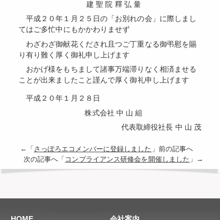
建 聖 院 釋 弘 量
平成２０年１月２５日の「お別れの会」に際しまし
てはご多忙中にもかかわりませず
わざわざ御献花くだされ且つご丁重なる御弔慰を賜
り有り難く厚く御礼申し上げます
おかげ様をもちまして諸事万端滞りなく相済ませる
ことが出来ましたこと謹んで厚く御礼申し上げます
平成２０年１月２８日
株式会社 中 山 組
代表取締役社長 中 山 茂
←「
さっぽろエコメンバーに登録しました
」前の記事へ
次の記事へ「
コンプライアンス研修会を開催しました
」→
HOME
会社案内